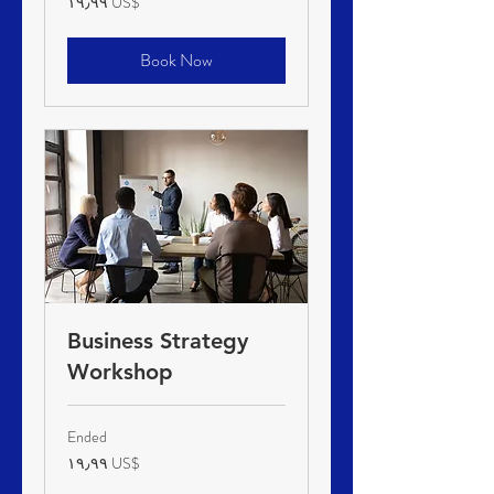
‏١٩٫٩٩ US$
دولار
أمريكي
Book Now
Business Strategy
Workshop
Ended
١٩٫٩٩
‏١٩٫٩٩ US$
دولار
أمريكي