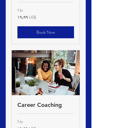
1 hr
١٩٫٩٩
‏١٩٫٩٩ US$
دولار
أمريكي
Book Now
Career Coaching
1 hr
١٩٫٩٩