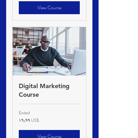
View Course
Digital Marketing
Course
Ended
١٩٫٩٩
‏١٩٫٩٩ US$
دولار
أمريكي
View Course